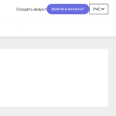
Coздaть aкaунт
BOЙТИ В AККAУНТ