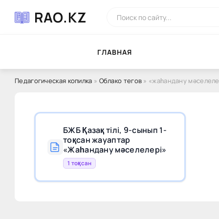
RAO.KZ
ГЛAВНAЯ
Педагогическая копилка
»
Облако тегов
» «жаһандану мәселеле
БЖБ Қазақ тілі, 9-сынып 1-
тоқсан жауаптар
«Жаһандану мәселелері»
1 тоқсан