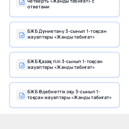
четверть «Жанды табиғат» с
ответами
БЖБ Дүниетану 3-сынып 1-тоқсан
жауаптары «Жанды табиғат»
БЖБ Қазақ тілі 3-сынып 1-тоқсан
жауаптары «Жанды табиғат»
БЖБ Әдебиеттік оқу 3-сынып 1-
тоқсан жауаптары «Жанды табиғат»