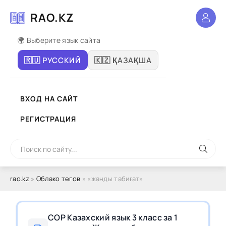
RAO.KZ
🌍 Выберите язык сайта
🇷🇺 РУССКИЙ
🇰🇿 ҚАЗАҚША
ВХОД НА САЙТ
РЕГИСТРАЦИЯ
rao.kz
»
Облако тегов
» «жанды табиғат»
СОР Казахский язык 3 класс за 1