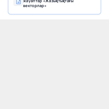
жауаптар «Жазықтықтағы
векторлар»