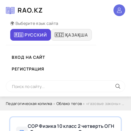
RAO.KZ
🌍 Выберите язык сайта
🇷🇺 РУССКИЙ
🇰🇿 ҚАЗАҚША
ВХОД НА САЙТ
РЕГИСТРАЦИЯ
Педагогическая копилка
»
Облако тегов
» «газовые законы» и «основы термодинамики»
СОР Физика 10 класс 2 четверть ОГН