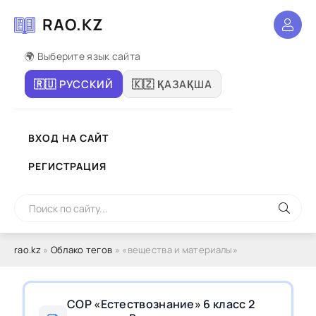
RAO.KZ
🌍 Выберите язык сайта
🇷🇺 РУССКИЙ
🇰🇿 ҚАЗАҚША
ВХОД НА САЙТ
РЕГИСТРАЦИЯ
rao.kz
»
Облако тегов
» «вещества и материалы»
СОР «Естествознание» 6 класс 2