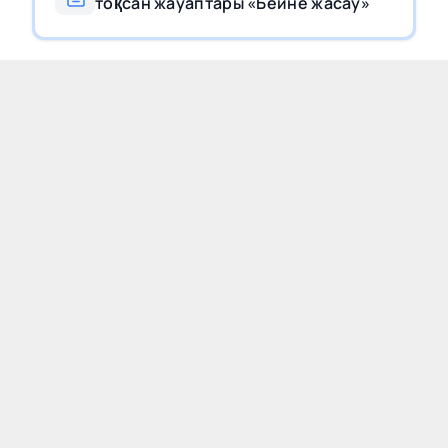
тоқсан жауаптары «Бейне жасау»