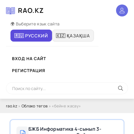
RAO.KZ
🌍 Выберите язык сайта
🇷🇺 РУССКИЙ
🇰🇿 ҚАЗАҚША
ВХОД НА САЙТ
РЕГИСТРАЦИЯ
rao.kz
»
Облако тегов
» «бейне жасау»
БЖБ Информатика 4-сынып 3-