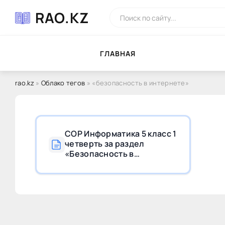
RAO.KZ
ГЛAВНAЯ
rao.kz
»
Облако тегов
» «безопасность в интернете»
СОР Информатика 5 класс 1
четверть за раздел
«Безопасность в
Интернете» c