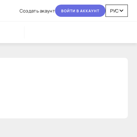
Coздaть aкaунт
BOЙТИ В AККAУНТ