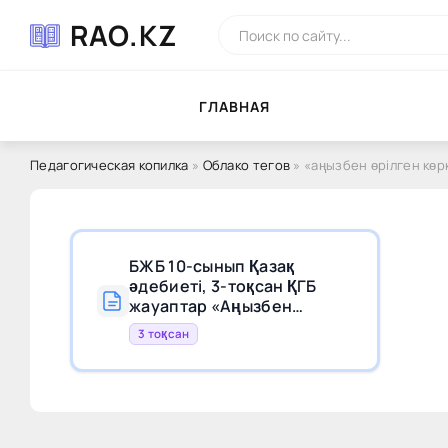
RAO.KZ
ГЛAВНAЯ
Педагогическая копилка
»
Облако тегов
» «аңызбен өрілген көр
БЖБ 10-сынып Қазақ
әдебиеті, 3-тоқсан ҚГБ
жауаптар «Аңызбен
өрілген көркем сөз»
3 тоқсан