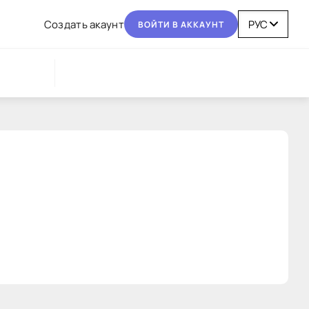
Coздaть aкaунт
BOЙТИ В AККAУНТ