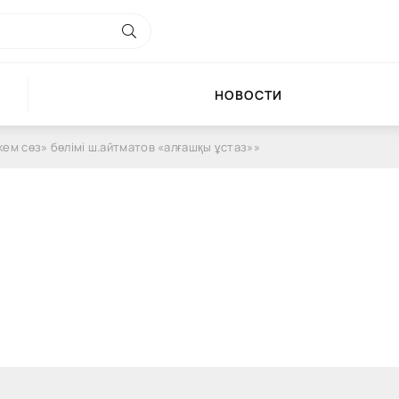
НОВОСТИ
кем сөз» бөлімі ш.айтматов «алғашқы ұстаз»»