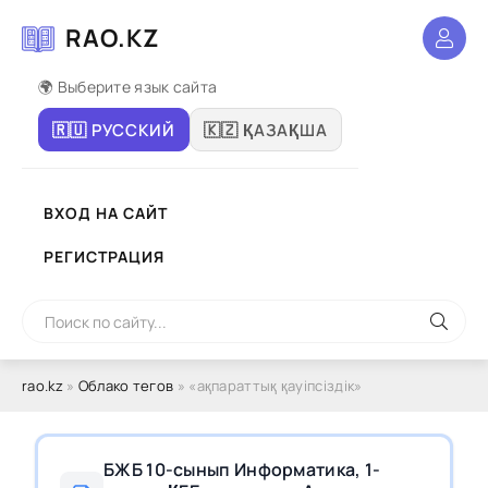
RAO.KZ
🌍 Выберите язык сайта
🇷🇺 РУССКИЙ
🇰🇿 ҚАЗАҚША
ВХОД НА САЙТ
РЕГИСТРАЦИЯ
rao.kz
»
Облако тегов
» «ақпараттық қауіпсіздік»
БЖБ 10-сынып Информатика, 1-