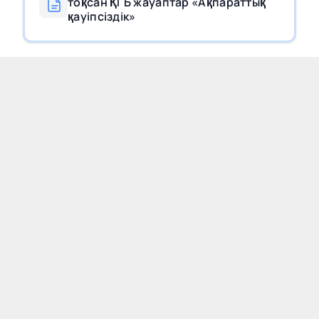
тоқсан ҚГБ жауаптар «Ақпараттық
қауіпсіздік»