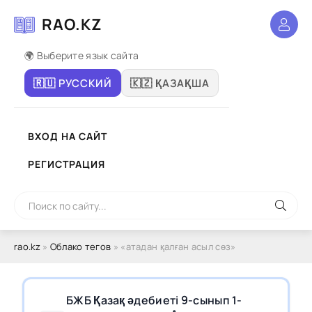
RAO.KZ
🌍 Выберите язык сайта
🇷🇺 РУССКИЙ
🇰🇿 ҚАЗАҚША
ВХОД НА САЙТ
РЕГИСТРАЦИЯ
rao.kz
»
Облако тегов
» «атадан қалған асыл сөз»
БЖБ Қазақ әдебиеті 9-сынып 1-