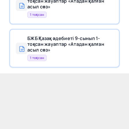
тоқсан жауаптар «Атадан қалған
асыл сөз»
1 тоқсан
БЖБ Қазақ әдебиеті 9-сынып 1-
тоқсан жауаптар «Атадан қалған
асыл сөз»
1 тоқсан