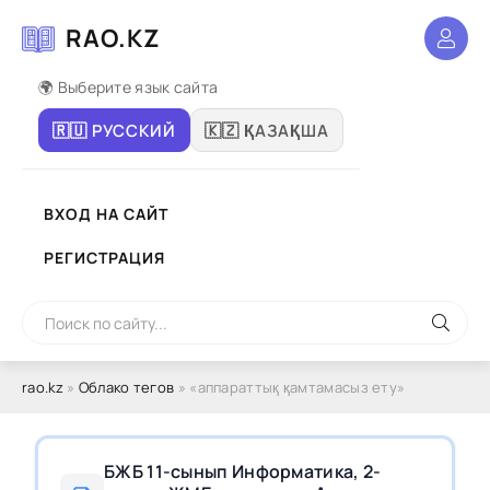
RAO.KZ
🌍 Выберите язык сайта
🇷🇺 РУССКИЙ
🇰🇿 ҚАЗАҚША
ВХОД НА САЙТ
РЕГИСТРАЦИЯ
rao.kz
»
Облако тегов
» «аппараттық қамтамасыз ету»
БЖБ 11-сынып Информатика, 2-