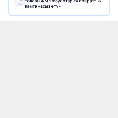
тоқсан ЖМБ жауаптар «Аппараттық
қамтамасыз ету»