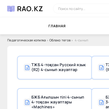
RAO.KZ
ГЛAВНAЯ
Педагогическая копилка
»
Облако тегов
» 4-сынып
ТЖБ 4-тоқсан Русский язык
Т
(Я2) 4-сынып жауаптар
(
БЖБ Ағылшын тілі 4-сынып
Б
4-тоқсан жауаптары
3
«Machines»
a