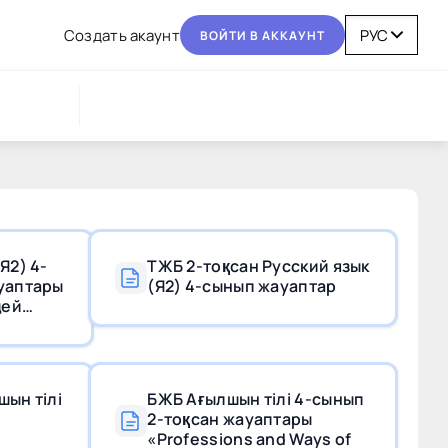
Coздaть aкaунт
BOЙТИ В AККAУНТ
Я2) 4-
ТЖБ 2-тоқсан Русский язык
уаптары
(Я2) 4-сынып жауаптар
щей
шын тілі
БЖБ Ағылшын тілі 4-сынып
2-тоқсан жауаптары
«Professions and Ways of