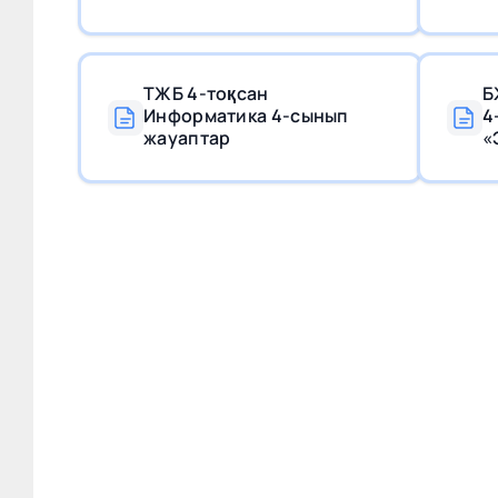
ТЖБ 4-тоқсан
Б
Информатика 4-сынып
4
жауаптар
«