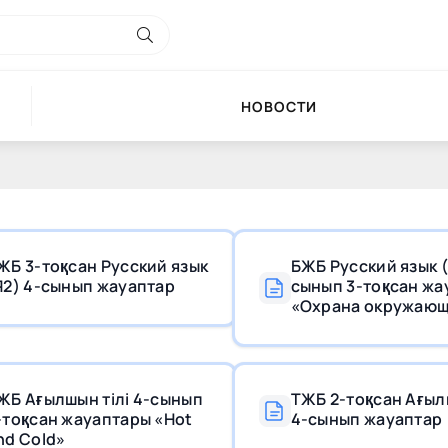
НОВОСТИ
ЖБ 3-тоқсан Русский язык
БЖБ Русский язык (
Я2) 4-сынып жауаптар
сынып 3-тоқсан жа
«Охрана окружаю
среды»
ЖБ Ағылшын тілі 4-сынып
ТЖБ 2-тоқсан Ағыл
-тоқсан жауаптары «Hot
4-сынып жауаптар
nd Cold»