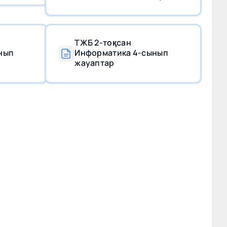
ТЖБ 2-тоқсан
нып
Информатика 4-сынып
жауаптар