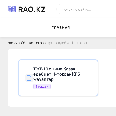
RAO.KZ
ГЛAВНAЯ
rao.kz
»
Облако тегов
» қазақ әдебиеті 1-тоқсан
ТЖБ 10 сынып Қазақ
әдебиеті 1-тоқсан ҚГБ
жауаптар
1 тоқсан