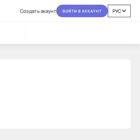
Coздaть aкaунт
BOЙТИ В AККAУНТ