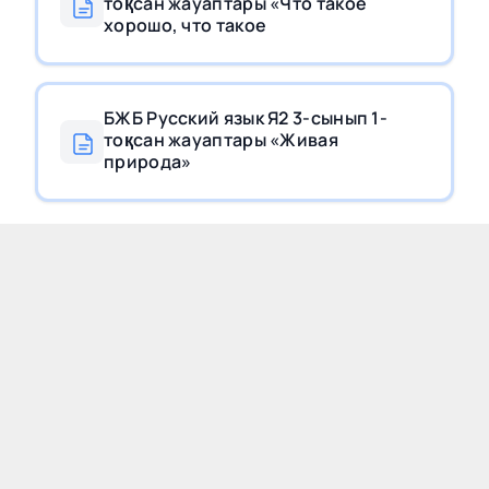
тоқсан жауаптары «Что такое
хорошо, что такое
БЖБ Русский язык Я2 3-сынып 1-
тоқсан жауаптары «Живая
природа»