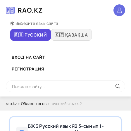
RAO.KZ
🌍 Выберите язык сайта
🇷🇺 РУССКИЙ
🇰🇿 ҚАЗАҚША
ВХОД НА САЙТ
РЕГИСТРАЦИЯ
rao.kz
»
Облако тегов
» русский язык я2
БЖБ Русский язык Я2 3-сынып 1-