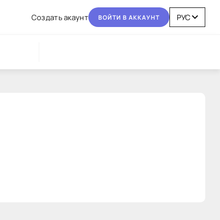
Coздaть aкaунт
BOЙТИ В AККAУНТ