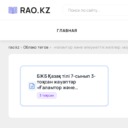
RAO.KZ
ГЛAВНAЯ
rao.kz
»
Облако тегов
» «ғаламтор және әлеуметтік желілер. м
БЖБ Қазақ тілі 7-сынып 3-
тоқсан жауаптар
«Ғаламтор және
әлеуметтік желілер.
3 тоқсан