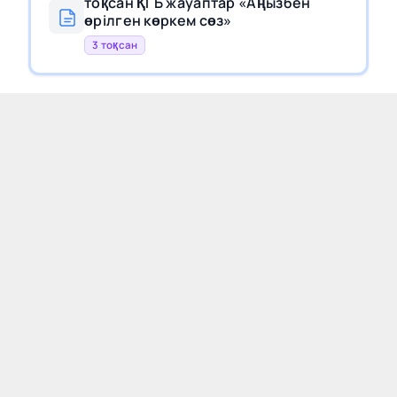
тоқсан ҚГБ жауаптар «Аңызбен
өрілген көркем сөз»
3 тоқсан