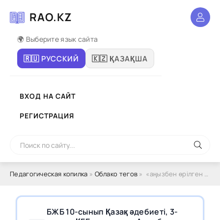
RAO.KZ
🌍 Выберите язык сайта
🇷🇺 РУССКИЙ
🇰🇿 ҚАЗАҚША
ВХОД НА САЙТ
РЕГИСТРАЦИЯ
Педагогическая копилка
»
Облако тегов
» «аңызбен өрілген көркем сөз» бөлімі м. мағауин «шақан шері»»
БЖБ 10-сынып Қазақ әдебиеті, 3-