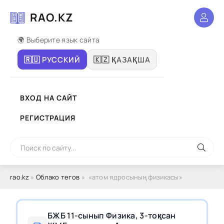
RAO.KZ
🌍 Выберите язык сайта
🇷🇺 РУССКИЙ
🇰🇿 ҚАЗАҚША
ВХОД НА САЙТ
РЕГИСТРАЦИЯ
rao.kz
»
Облако тегов
» «атом ядросының физикасы»
БЖБ 11-сынып Физика, 3-тоқсан