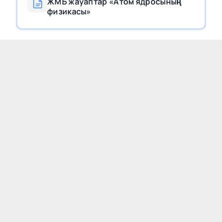
ЖМБ жауаптар «Атом ядросының
физикасы»