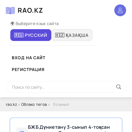
RAO.KZ
🌍 Выберите язык сайта
🇷🇺 РУССКИЙ
🇰🇿 ҚАЗАҚША
ВХОД НА САЙТ
РЕГИСТРАЦИЯ
rao.kz
»
Облако тегов
» 3-сынып
БЖБ Дүниетану 3-сынып 4-тоқсан