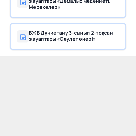
жауаптары «Демалыс мәдениеті.
Мерекелер»
БЖБ Дүниетану 3-сынып 2-тоқсан
жауаптары «Сәулет өнері»