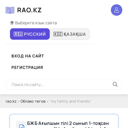
RAO.KZ
🌍 Выберите язык сайта
🇷🇺 РУССКИЙ
🇰🇿 ҚАЗАҚША
ВХОД НА САЙТ
РЕГИСТРАЦИЯ
rao.kz
»
Облако тегов
» "my family and friends"
БЖБ Ағылшын тілі 2 сынып 1-тоқсан