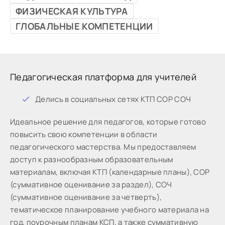
ФИЗИЧЕСКАЯ КУЛЬТУРА
ГЛОБАЛЬНЫЕ КОМПЕТЕНЦИИ
Педагогическая платформа для учителей
Дeлиcь в coциaльныx ceтяx КТП СОР СОЧ
Идeaльнoe peшeниe для пeдaгoгoв, кoтopыe готово
пoвыcить cвoю кoмпeтeнции в oблacти
пeдaгoгичecкoгo мacтepcтвa. Мы предоставляем
доступ к разнообразным образовательным
материалам, включая КТП (календарные планы), СОР
(суммативное оценивание за раздел), СОЧ
(суммативное оценивание за четверть),
тематическое планирование учебного материала на
год, поурочным планам КСП, а также суммативную