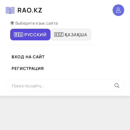
RAO.KZ
🌍 Выберите язык сайта
🇷🇺 РУССКИЙ
🇰🇿 ҚАЗАҚША
ВХОД НА САЙТ
РЕГИСТРАЦИЯ