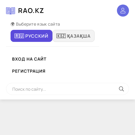
RAO.KZ
🌍 Выберите язык сайта
🇷🇺 РУССКИЙ
🇰🇿 ҚАЗАҚША
ВХОД НА САЙТ
РЕГИСТРАЦИЯ