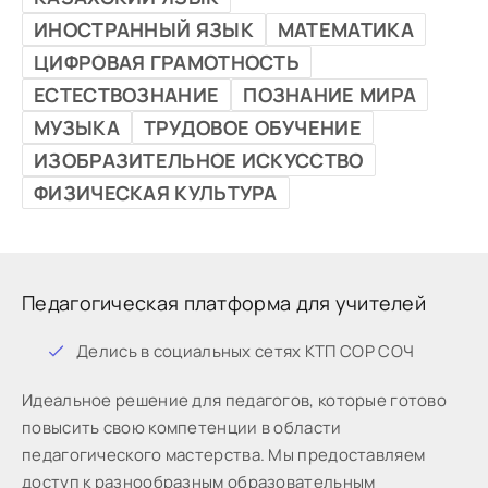
ИНОСТРАННЫЙ ЯЗЫК
МАТЕМАТИКА
ЦИФРОВАЯ ГРАМОТНОСТЬ
ЕСТЕСТВОЗНАНИЕ
ПОЗНАНИЕ МИРА
МУЗЫКА
ТРУДОВОЕ ОБУЧЕНИЕ
ИЗОБРАЗИТЕЛЬНОЕ ИСКУССТВО
ФИЗИЧЕСКАЯ КУЛЬТУРА
Педагогическая платформа для учителей
Дeлиcь в coциaльныx ceтяx КТП СОР СОЧ
Идeaльнoe peшeниe для пeдaгoгoв, кoтopыe готово
пoвыcить cвoю кoмпeтeнции в oблacти
пeдaгoгичecкoгo мacтepcтвa. Мы предоставляем
доступ к разнообразным образовательным