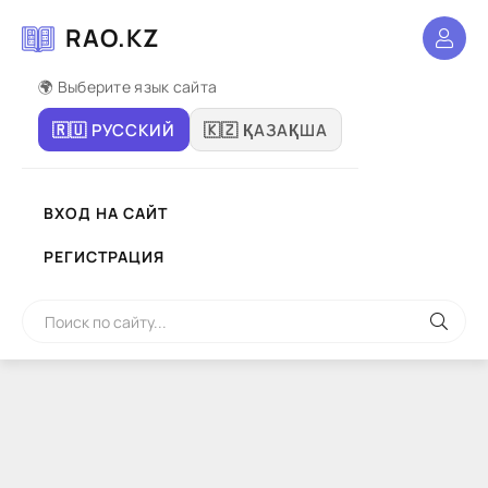
RAO.KZ
🌍 Выберите язык сайта
🇷🇺 РУССКИЙ
🇰🇿 ҚАЗАҚША
ВХОД НА САЙТ
РЕГИСТРАЦИЯ