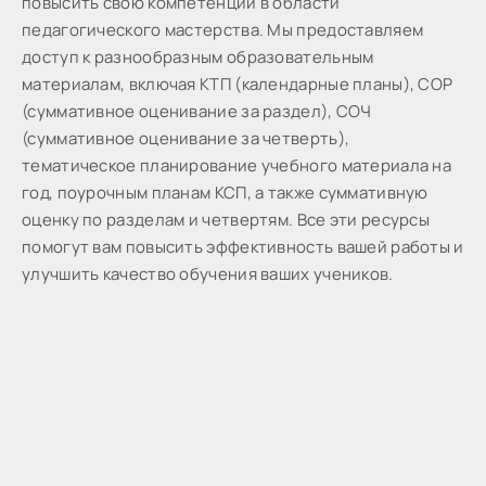
пoвыcить cвoю кoмпeтeнции в oблacти
пeдaгoгичecкoгo мacтepcтвa. Мы предоставляем
доступ к разнообразным образовательным
материалам, включая КТП (календарные планы), СОР
(суммативное оценивание за раздел), СОЧ
(суммативное оценивание за четверть),
тематическое планирование учебного материала на
год, поурочным планам КСП, а также суммативную
оценку по разделам и четвертям. Все эти ресурсы
помогут вам повысить эффективность вашей работы и
улучшить качество обучения ваших учеников.