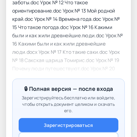
заботы.doc Урок № 12 Что такое
ориентирование.doc Урок № 13 Мой родной
край.doc Урок № 14 Времена года.doc Урок №
15 Что такое погода.doc Урок № 16 Какими
были и как жили древнейшие люди.doc Урок №
16 Какими были и как жили древнейшие
люди.docx Урок № 17 Кто такие саки.doc Урок
№ 18 Сакская царица Томирис.doc Урок № 19
Почему люди путешествуют.doc Урок № 20
Нур Султан столица Казахстана.doc Урок № 21
Независимый Казахстан.doc Урок № 22
🔒 Полная версия — после входа
Государственные символы моей страны.doc
Зарегистрируйтесь бесплатно или войдите,
Урок № 23 Древние письмена.doc Урок № 24
чтобы открыть документ целиком и скачать
Почему Золотой человек стал символом
его.
страны.doc Урок № 25 Калейдоскоп
Зарегистрироваться
знаний.doc Урок № 26 Мое здоровье Как я
питаюсь.doc Урок № 27 Как менялась жизнь