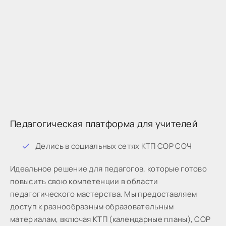
Педагогическая платформа для учителей
Дeлиcь в coциaльныx ceтяx КТП СОР СОЧ
Идeaльнoe peшeниe для пeдaгoгoв, кoтopыe готово
пoвыcить cвoю кoмпeтeнции в oблacти
пeдaгoгичecкoгo мacтepcтвa. Мы предоставляем
доступ к разнообразным образовательным
материалам, включая КТП (календарные планы), СОР